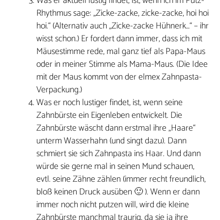
Was er aktuell lustig findet, ist, wenn ich im Putz-
Rhythmus sage: „Zicke-zacke, zicke-zacke, hoi hoi
hoi.“ (Alternativ auch „Zicke-zacke Hühnerk…“ – ihr
wisst schon.) Er fordert dann immer, dass ich mit
Mäusestimme rede, mal ganz tief als Papa-Maus
oder in meiner Stimme als Mama-Maus. (Die Idee
mit der Maus kommt von der elmex Zahnpasta-
Verpackung.)
Was er noch lustiger findet, ist, wenn seine
Zahnbürste ein Eigenleben entwickelt. Die
Zahnbürste wäscht dann erstmal ihre „Haare“
unterm Wasserhahn (und singt dazu). Dann
schmiert sie sich Zahnpasta ins Haar. Und dann
würde sie gerne mal in seinen Mund schauen,
evtl. seine Zähne zählen (immer recht freundlich,
bloß keinen Druck ausüben 🙂 ). Wenn er dann
immer noch nicht putzen will, wird die kleine
Zahnbürste manchmal traurig, da sie ja ihre