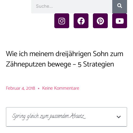
Such
Suche
I
F
P
Y
n
a
i
o
s
c
n
u
t
e
t
t
a
b
e
u
g
o
r
b
Wie ich meinem dreijährigen Sohn zum
r
o
e
e
Zähneputzen bewege – 5 Strategien
a
k
s
m
t
Februar 4, 2018
Keine Kommentare
Spring gleich zum passenden Absatz