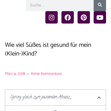
Such
Suche
I
F
P
Y
n
a
i
o
s
c
n
u
t
e
t
t
a
b
e
u
g
o
r
b
Wie viel Süßes ist gesund für mein
r
o
e
e
(Klein-)Kind?
a
k
s
m
t
März 4, 2018
Keine Kommentare
Spring gleich zum passenden Absatz