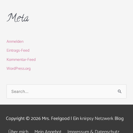
Meta
Anmelden
Eintrags-Feed
Kommentar-Feed
WordPress.org
S
u
c
h
Copyright © 2026
Mrs. Feelgood
| Ein
knirpsy Netzwerk
Blog
e
Über mich
Mein Angebot
Impressum & Datenschutz
n