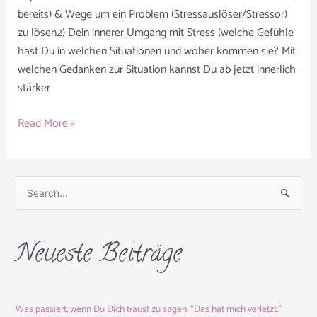
bereits) & Wege um ein Problem (Stressauslöser/Stressor)
zu lösen2) Dein innerer Umgang mit Stress (welche Gefühle
hast Du in welchen Situationen und woher kommen sie? Mit
welchen Gedanken zur Situation kannst Du ab jetzt innerlich
stärker
Read More »
S
u
c
Neueste Beiträge
h
e
n
Was passiert, wenn Du Dich traust zu sagen: “Das hat mich verletzt.”
n