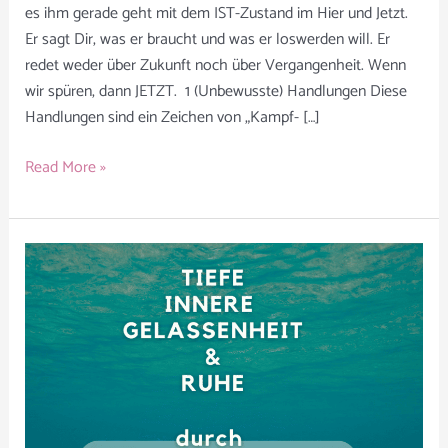
es ihm gerade geht mit dem IST-Zustand im Hier und Jetzt.
Er sagt Dir, was er braucht und was er loswerden will. Er
redet weder über Zukunft noch über Vergangenheit. Wenn
wir spüren, dann JETZT. 1 (Unbewusste) Handlungen Diese
Handlungen sind ein Zeichen von „Kampf- […]
Read More »
Mikromanagement
von
Stress
–
für
Hochsensible