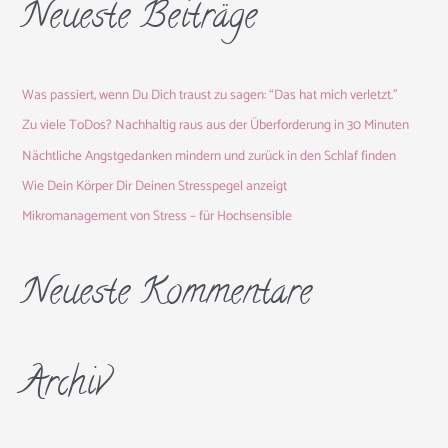
Neueste Beiträge
h
e
n
Was passiert, wenn Du Dich traust zu sagen: “Das hat mich verletzt.”
n
a
Zu viele ToDos? Nachhaltig raus aus der Überforderung in 30 Minuten
c
Nächtliche Angstgedanken mindern und zurück in den Schlaf finden
h
Wie Dein Körper Dir Deinen Stresspegel anzeigt
:
Mikromanagement von Stress – für Hochsensible
Neueste Kommentare
Archiv