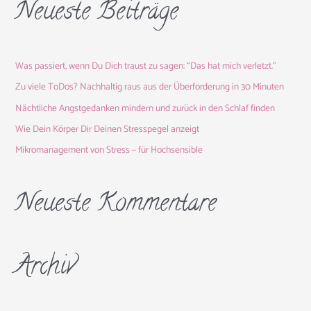
Neueste Beiträge
h
e
n
Was passiert, wenn Du Dich traust zu sagen: “Das hat mich verletzt.”
n
a
Zu viele ToDos? Nachhaltig raus aus der Überforderung in 30 Minuten
c
Nächtliche Angstgedanken mindern und zurück in den Schlaf finden
h
Wie Dein Körper Dir Deinen Stresspegel anzeigt
:
Mikromanagement von Stress – für Hochsensible
Neueste Kommentare
Archiv