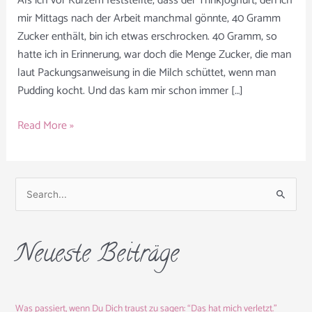
Als ich vor Kurzem feststellte, dass der Trinkjoghurt, den ich
mir Mittags nach der Arbeit manchmal gönnte, 40 Gramm
Zucker enthält, bin ich etwas erschrocken. 40 Gramm, so
hatte ich in Erinnerung, war doch die Menge Zucker, die man
laut Packungsanweisung in die Milch schüttet, wenn man
Pudding kocht. Und das kam mir schon immer […]
Read More »
S
u
c
Neueste Beiträge
h
e
n
Was passiert, wenn Du Dich traust zu sagen: “Das hat mich verletzt.”
n