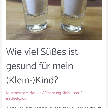
für
mein
(Klein-)Kind?
Wie viel Süßes ist
gesund für mein
(Klein-)Kind?
Kommentar verfassen
/
Ernährung Kleinkinder
/
mrsfeelgood