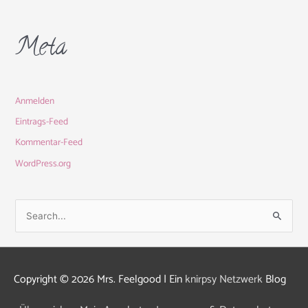
Meta
Anmelden
Eintrags-Feed
Kommentar-Feed
WordPress.org
S
u
c
h
Copyright © 2026
Mrs. Feelgood
| Ein
knirpsy Netzwerk
Blog
e