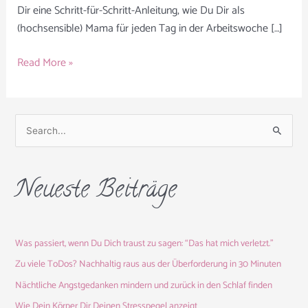
Dir eine Schritt-für-Schritt-Anleitung, wie Du Dir als
(hochsensible) Mama für jeden Tag in der Arbeitswoche […]
Read More »
S
u
c
Neueste Beiträge
h
e
n
Was passiert, wenn Du Dich traust zu sagen: “Das hat mich verletzt.”
n
a
Zu viele ToDos? Nachhaltig raus aus der Überforderung in 30 Minuten
c
Nächtliche Angstgedanken mindern und zurück in den Schlaf finden
h
Wie Dein Körper Dir Deinen Stresspegel anzeigt