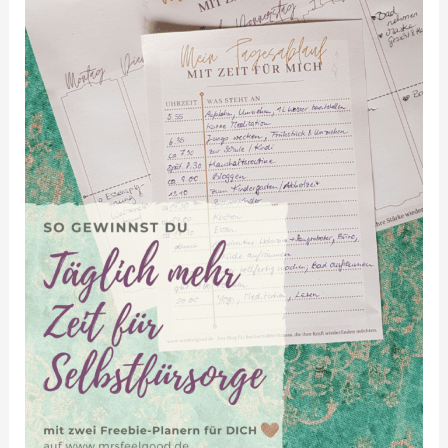
Zeit
für
Selbstfürsorge
–
Planer-
Freebie