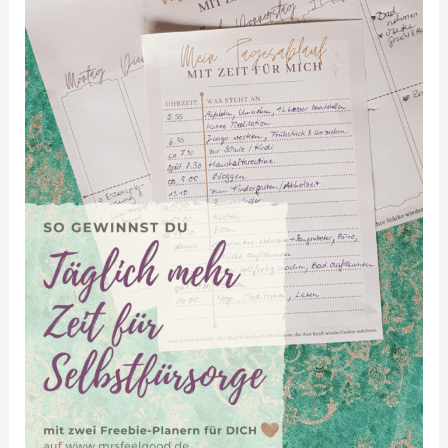
Zeit
für
Selbstfürsorge
–
Planer-
Freebie