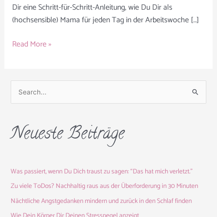
Dir eine Schritt-für-Schritt-Anleitung, wie Du Dir als
(hochsensible) Mama für jeden Tag in der Arbeitswoche […]
Read More »
S
u
c
Neueste Beiträge
h
e
n
Was passiert, wenn Du Dich traust zu sagen: “Das hat mich verletzt.”
n
a
Zu viele ToDos? Nachhaltig raus aus der Überforderung in 30 Minuten
c
Nächtliche Angstgedanken mindern und zurück in den Schlaf finden
h
Wie Dein Körper Dir Deinen Stresspegel anzeigt